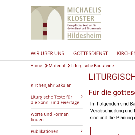
WIR ÜBER UNS
GOTTESDIENST
KIRCHE
Home
Material
Liturgische Bausteine
LITURGISC
Kirchenjahr Säkular
Für die gotte
Liturgische Texte für
die Sonn- und Feiertage
Im Folgenden sind Ba
Verabschiedung und Ei
Worte und Formen
sind und die Planung
finden
Publikationen