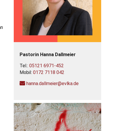
nn
Pastorin
Hanna
Dallmeier
Tel.:
05121 6971-452
Mobil:
0172 7118 042
hanna.dallmeier@evlka.de