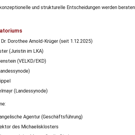
 konzeptionelle und strukturelle Entscheidungen werden berate
ratoriums
Dr. Dorothee Arnold-Krüger (seit 1.12.2025)
er (Juristin im LKA)
denstein (VELKD/EKD)
Landessynode)
ippel
elmayr (Landessynode)
me:
angelische Agentur (Geschäftsführung)
irektor des Michaelisklosters