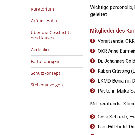
Wichtige personelle,
Kuratorium
geleitet.
Grüner Hahn
Mitglieder des Ku
Über die Geschichte
des Hauses
Vorsitzende: OKR 
Gedenkort
OKR Anna Burmeist
Dr. Johannes Gol
Fortbildungen
Ruben Grüssing (
Schutzkonzept
LKMD Benjamin D
Stellenanzeigen
Pastorin Maike S
Mit beratender Stim
Gesa Schreeb, Ev
Lars Hillebold, D