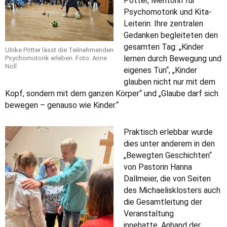
Pötter, Mentorin für
Psychomotorik und Kita-
Leiterin. Ihre zentralen
Gedanken begleiteten den
gesamten Tag: „Kinder
Ulrike Pötter lässt die Teilnehmenden
lernen durch Bewegung und
Psychomotorik erleben. Foto: Anne
Noll
eigenes Tun“, „Kinder
glauben nicht nur mit dem
Kopf, sondern mit dem ganzen Körper“ und „Glaube darf sich
bewegen – genauso wie Kinder.“
Praktisch erlebbar wurde
dies unter anderem in den
„Bewegten Geschichten“
von Pastorin Hanna
Dallmeier, die von Seiten
des Michaelisklosters auch
die Gesamtleitung der
Veranstaltung
innehatte. Anhand der