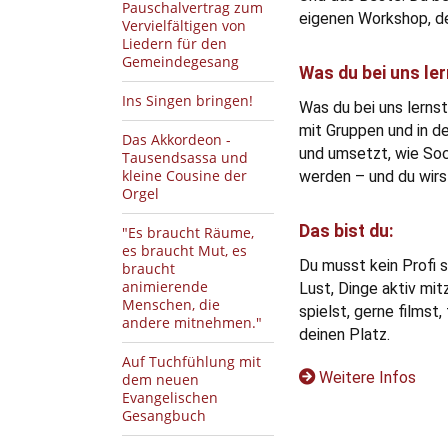
Pauschalvertrag zum
eigenen Workshop, de
Vervielfältigen von
Liedern für den
Gemeindegesang
Was du bei uns ler
Ins Singen bringen!
Was du bei uns lerns
mit Gruppen und in de
Das Akkordeon -
und umsetzt, wie Soc
Tausendsassa und
kleine Cousine der
werden – und du wirst
Orgel
Das bist du:
"Es braucht Räume,
es braucht Mut, es
Du musst kein Profi 
braucht
animierende
Lust, Dinge aktiv mit
Menschen, die
spielst, gerne filmst,
andere mitnehmen."
deinen Platz.
Auf Tuchfühlung mit
Weitere Infos
dem neuen
Evangelischen
Gesangbuch