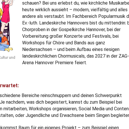
schauen? Bei uns erlebst du, wie kirchliche Musikarbe
heute wirklich aussieht – modern, vielfältig und alles
andere als verstaubt. Im Fachbereich Popularmusik d
Ev.-luth. Landeskirche Hannovers bist du mittendrin: 
Chorproben in der Gospelkirche Hannover, bei der
Vorbereitung großer Konzerte und Festivals, bei
Workshops für Chöre und Bands aus ganz
Niedersachsen – und beim Aufbau eines riesigen
landeskirchlichen Chormusicals, das 2027 in der ZAG-
Kultur und
Arena Hannover Premiere feiert.
rwartet:
rschiedene Bereiche reinschnuppern und deinen Schwerpunkt
 Je nachdem, was dich begeistert, kannst du zum Beispiel bei
 mitarbeiten, Workshops organisieren, Social Media und Conten
stalten, oder Jugendliche und Erwachsene beim Singen begleite
kommst Raum für ein eigenes Projekt – zum Beispiel einen