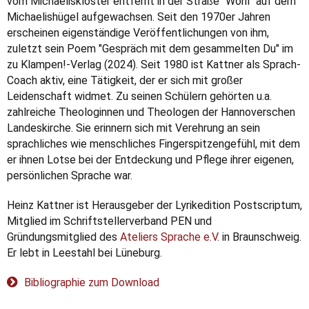
vom Michaeliskloster entfernt in der Straße "Wohl" auf dem
Michaelishügel aufgewachsen. Seit den 1970er Jahren
erscheinen eigenständige Veröffentlichungen von ihm,
zuletzt sein Poem "Gespräch mit dem gesammelten Du" im
zu Klampen!-Verlag (2024). Seit 1980 ist Kattner als Sprach-
Coach aktiv, eine Tätigkeit, der er sich mit großer
Leidenschaft widmet. Zu seinen Schülern gehörten u.a.
zahlreiche Theologinnen und Theologen der Hannoverschen
Landeskirche. Sie erinnern sich mit Verehrung an sein
sprachliches wie menschliches Fingerspitzengefühl, mit dem
er ihnen Lotse bei der Entdeckung und Pflege ihrer eigenen,
persönlichen Sprache war.
Heinz Kattner ist Herausgeber der Lyrikedition Postscriptum,
Mitglied im Schriftstellerverband PEN und
Gründungsmitglied des
Ateliers Sprache e.V.
in Braunschweig.
Er lebt in Leestahl bei Lüneburg.
Bibliographie zum Download