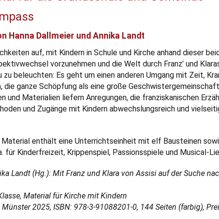
ompass
n Hanna Dallmeier und Annika Landt
hkeiten auf, mit Kindern in Schule und Kirche anhand dieser bei
ektivwechsel vorzunehmen und die Welt durch Franz’ und Klara
zu beleuchten: Es geht um einen anderen Umgang mit Zeit, Kra
, die ganze Schöpfung als eine große Geschwistergemeinschaft
n und Materialien liefern Anregungen, die franziskanischen Erzä
hoden und Zugänge mit Kindern abwechslungsreich und vielseiti
aterial enthält eine Unterrichtseinheit mit elf Bausteinen sowi
a. für Kinderfreizeit, Krippenspiel, Passionsspiele und Musical-Lie
ka Landt (Hg.): Mit Franz und Klara von Assisi auf der Suche na
 Klasse, Material für Kirche mit Kindern
Münster 2025, ISBN: 978-3-91088201-0, 144 Seiten (farbig), Prei