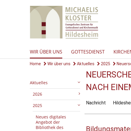
WIR ÜBER UNS
GOTTESDIENST
KIRCHE
Home
Wir über uns
Aktuelles
2025
Neuersch
NEUERSCHE
Aktuelles
NACH EINE
2026
Nachricht
Hildeshe
2025
Neues digitales
Angebot der
Bibliothek des
Bildungsmater