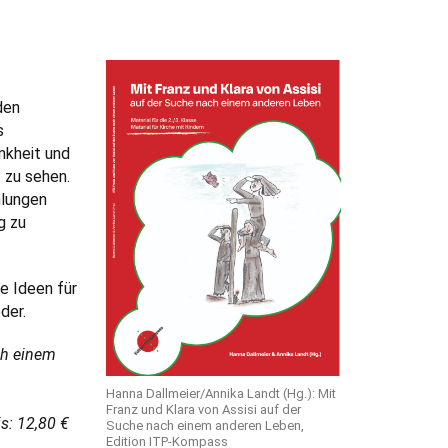
den
s
nkheit und
 zu sehen.
hlungen
g zu
e Ideen für
der.
ch einem
Hanna Dallmeier/Annika Landt (Hg.): Mit
Franz und Klara von Assisi auf der
s: 12,80 €
Suche nach einem anderen Leben,
Edition ITP-Kompass