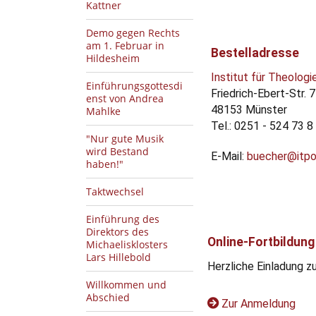
Kattner
Demo gegen Rechts
am 1. Februar in
Bestelladresse
Hildesheim
Institut für Theologie
Einführungsgottesdi
Friedrich-Ebert-Str. 7
enst von Andrea
48153 Münster
Mahlke
Tel.: 0251 - 524 73 8
"Nur gute Musik
wird Bestand
E-Mail:
buecher@itpo
haben!"
Taktwechsel
Einführung des
Direktors des
Online-Fortbildung
Michaelisklosters
Lars Hillebold
Herzliche Einladung zu
Willkommen und
Abschied
Zur Anmeldung