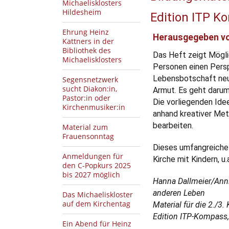
Michaelisklosters
Hildesheim
Edition ITP K
Ehrung Heinz
Herausgegeben vo
Kattners in der
Bibliothek des
Das Heft zeigt Möglic
Michaelisklosters
Personen einen Persp
Lebensbotschaft neu 
Segensnetzwerk
sucht Diakon:in,
Armut. Es geht darum
Pastor:in oder
Die vorliegenden Idee
Kirchenmusiker:in
anhand kreativer Met
bearbeiten.
Material zum
Frauensonntag
Dieses umfangreiche M
Anmeldungen für
Kirche mit Kindern, u.
den C-Popkurs 2025
bis 2027 möglich
Hanna Dallmeier/Anni
anderen Leben
Das Michaeliskloster
auf dem Kirchentag
Material für die 2./3.
Edition ITP-Kompass, 
Ein Abend für Heinz