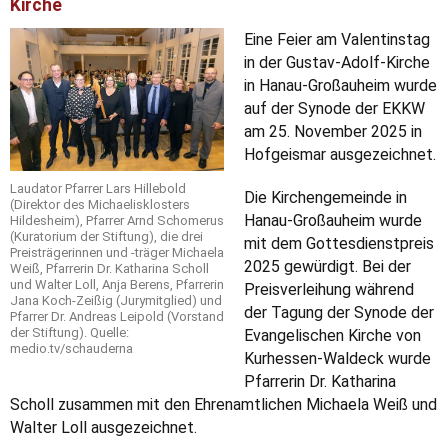
Kirche
Eine Feier am Valentinstag
in der Gustav-Adolf-Kirche
in Hanau-Großauheim wurde
auf der Synode der EKKW
am 25. November 2025 in
Hofgeismar ausgezeichnet.
Laudator Pfarrer Lars Hillebold
Die Kirchengemeinde in
(Direktor des Michaelisklosters
Hanau-Großauheim wurde
Hildesheim), Pfarrer Arnd Schomerus
(Kuratorium der Stiftung), die drei
mit dem Gottesdienstpreis
Preisträgerinnen und -träger Michaela
2025 gewürdigt. Bei der
Weiß, Pfarrerin Dr. Katharina Scholl
und Walter Loll, Anja Berens, Pfarrerin
Preisverleihung während
Jana Koch-Zeißig (Jurymitglied) und
der Tagung der Synode der
Pfarrer Dr. Andreas Leipold (Vorstand
der Stiftung). Quelle:
Evangelischen Kirche von
medio.tv/schauderna
Kurhessen-Waldeck wurde
Pfarrerin Dr. Katharina
Scholl zusammen mit den Ehrenamtlichen Michaela Weiß und
Walter Loll ausgezeichnet.